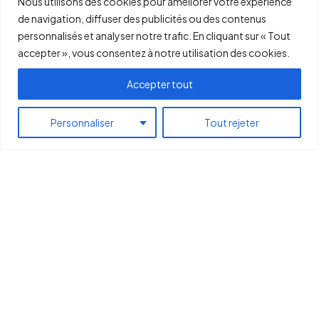
Nous utilisons des cookies pour améliorer votre expérience
de navigation, diffuser des publicités ou des contenus
personnalisés et analyser notre trafic. En cliquant sur « Tout
accepter », vous consentez à notre utilisation des cookies.
Accepter tout
FR
PRENEZ RENDEZ-VOUS
Personnaliser
Tout rejeter
Informatique et
Communication à Montélimar
Square Info est votre expert en informatique à Montélimar.
Depuis notre boutique située route de Marseille, nous
accompagnons professionnels et particuliers dans tous leurs
projets digitaux : maintenance informatique, dépannage PC,
création de sites web, cybersécurité et solutions de